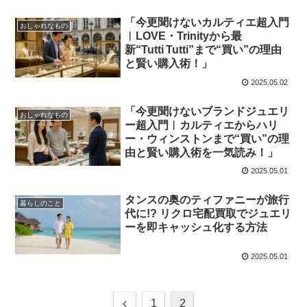
「今更聞けないカルティエ超入門
おしゃれなもの
︱LOVE・Trinityから最
新“Tutti Tutti”まで“買い”の理由
と賢い購入術！」
2025.05.02
「今更聞けないブランドジュエリ
おしゃれなもの
ー超入門︱カルティエからハリ
ー・ウィンストンまで“買い”の理
由と賢い購入術を一気読み！」
2025.05.01
タンスの奥のティファニーが旅行
暮らしのこと
代に!? リクロ宅配買取でジュエリ
ーを即キャッシュ化する方法
2025.05.01
前
1
2