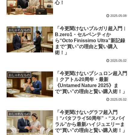
心！
2025.05.08
「今更聞けないブルガリ超入門︱
おしゃれなもの
B.zero1・セルペンティか
ら“Octo Finissimo Ultra”新記録
まで“買い”の理由と賢い購入
術！」
2025.05.02
「今更聞けないブシュロン超入門
おしゃれなもの
︱クアトル20周年・最新
《Untamed Nature 2025》ま
で“買い”の理由と賢い購入術！」
2025.05.02
「今更聞けないグラフ超入門
おしゃれなもの
︱“バタフライ50周年”・“スパイ
ラル”から最新ハイジュエリーま
で“買い”の理由と賢い購入術！」