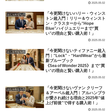
2025.05.02
「今更聞けないハリー・ウィンス
おしゃれなもの
トン超入門︱リリー＆ウィンスト
ン・クラスターから“Hope
Blue”ハイジュエリーまで“買
い”の理由と賢い購入術！」
2025.05.02
「今更聞けないティファニー超入
おしゃれなもの
門︱“Lock”・“HardWear”から最
新ブルーブック
《Sea of Wonder 2025》まで“買
い”の理由と賢い購入術！」
2025.05.02
「今更聞けないヴァン クリーフ
おしゃれなもの
＆アーペル超入門︱アルハンブラ
が愛され続ける理由と2025年“値
上げ前後”で得する購入術！」
2025.05.02