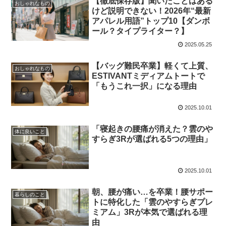
【徹底保存版】聞いたことはある
おしゃれなもの
けど説明できない！2026年“最新
アパレル用語”トップ10【ダンボ
ール？タイプライター？】
2025.05.25
【バッグ難民卒業】軽くて上質、
おしゃれなもの
ESTIVANTミディアムトートで
「もうこれ一択」になる理由
2025.10.01
「寝起きの腰痛が消えた？雲のや
体に良いこと
すらぎ3Rが選ばれる5つの理由」
2025.10.01
朝、腰が痛い…を卒業！腰サポー
暮らしのこと
トに特化した「雲のやすらぎプレ
ミアム」3Rが本気で選ばれる理
由