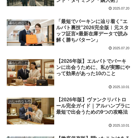
ンド・タイミング・購入術」
2025.07.20
「最短でバーキンに辿り着く“エ
暮らしのこと
ルパト裏技”2026完全版︱元スタ
ッフ証言×最新在庫データで読み
解く勝ちパターン」
2025.07.20
【2026年版】エルパトでバーキ
暮らしのこと
ンに出会うために、私が実際にや
って効果があった10のこと
2025.10.01
【2026年版】ヴァンクリパトロ
おしゃれなもの
ール完全ガイド｜アルハンブラに
最短で出会うための9つの攻略法
2025.10.01