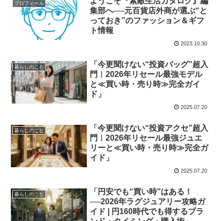
ようこそ『素敵生活カタログ』編
プロフィール
集部へ──元百貨店外商が選ぶ“と
っておき”のファッション＆ギフ
ト情報
2023.10.30
「今更聞けない“投資バッグ”超入
暮らしのこと
門︱2026年リセール最強モデル
と≪買い時・売り時≫完全ガイ
ド」
2025.07.20
「今更聞けない“投資アクセ”超入
暮らしのこと
門︱2026年リセール最強ジュエ
リーと≪買い時・売り時≫完全ガ
イド」
2025.07.20
「円安でも“買い時”はある！
暮らしのこと
──2026年ラグジュアリー攻略ガ
イド | 円160時代でも得するブラ