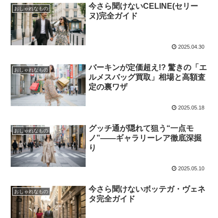
今さら聞けないCELINE(セリー
おしゃれなもの
ヌ)完全ガイド
2025.04.30
バーキンが定価超え!? 驚きの「エ
おしゃれなもの
ルメスバッグ買取」相場と高額査
定の裏ワザ
2025.05.18
グッチ通が隠れて狙う“一点モ
おしゃれなもの
ノ”——ギャラリーレア徹底深掘
り
2025.05.10
今さら聞けないボッテガ・ヴェネ
おしゃれなもの
タ完全ガイド