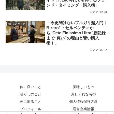
イド | 円160時代でも得するブラ
ンド・タイミング・購入術」
2025.07.20
「今更聞けないブルガリ超入門︱
おしゃれなもの
B.zero1・セルペンティか
ら“Octo Finissimo Ultra”新記録
まで“買い”の理由と賢い購入
術！」
2025.05.02
体に良いこと
美味しいもの
暮らしのこと
おしゃれなもの
外に出ること
個人情報保護方針
プロフィール
運営企業情報