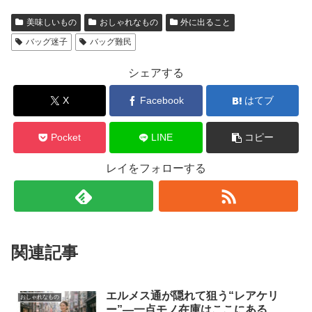
美味しいもの
おしゃれなもの
外に出ること
バッグ迷子
バッグ難民
シェアする
X
Facebook
はてブ
Pocket
LINE
コピー
レイをフォローする
関連記事
エルメス通が隠れて狙う“レアケリ
おしゃれなもの
ー”―一点モノ在庫はここにある