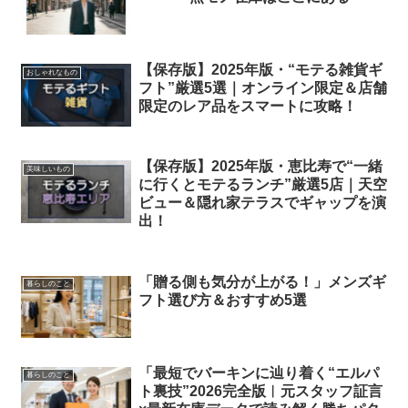
【保存版】2025年版・“モテる雑貨ギ
おしゃれなもの
フト”厳選5選｜オンライン限定＆店舗
限定のレア品をスマートに攻略！
【保存版】2025年版・恵比寿で“一緒
美味しいもの
に行くとモテるランチ”厳選5店｜天空
ビュー＆隠れ家テラスでギャップを演
出！
「贈る側も気分が上がる！」メンズギ
暮らしのこと
フト選び方＆おすすめ5選
「最短でバーキンに辿り着く“エルパ
暮らしのこと
ト裏技”2026完全版︱元スタッフ証言