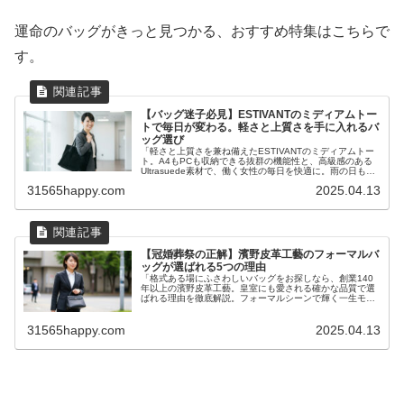
運命のバッグがきっと見つかる、おすすめ特集はこちらで
す。
【バッグ迷子必見】ESTIVANTのミディアムトー
トで毎日が変わる。軽さと上質さを手に入れるバ
ッグ選び
「軽さと上質さを兼ね備えたESTIVANTのミディアムトー
ト。A4もPCも収納できる抜群の機能性と、高級感のある
Ultrasuede素材で、働く女性の毎日を快適に。雨の日も安
心、おしゃれで頼れる相棒を手に入れましょう。」
31565happy.com
2025.04.13
【冠婚葬祭の正解】濱野皮革工藝のフォーマルバ
ッグが選ばれる5つの理由
「格式ある場にふさわしいバッグをお探しなら、創業140
年以上の濱野皮革工藝。皇室にも愛される確かな品質で選
ばれる理由を徹底解説。フォーマルシーンで輝く一生モノ
のバッグが見つかります。」
31565happy.com
2025.04.13