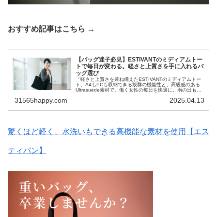
おすすめ記事はこちら →
【バッグ迷子必見】ESTIVANTのミディアムトー
トで毎日が変わる。軽さと上質さを手に入れるバ
ッグ選び
「軽さと上質さを兼ね備えたESTIVANTのミディアムトー
ト。A4もPCも収納できる抜群の機能性と、高級感のある
Ultrasuede素材で、働く女性の毎日を快適に。雨の日も安
心、おしゃれで頼れる相棒を手に入れましょう。」
31565happy.com
2025.04.13
驚くほど軽く、水洗いもできる高機能な素材を使用【エス
ティバン】