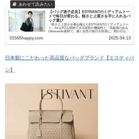
【バッグ迷子必見】ESTIVANTのミディアムトー
トで毎日が変わる。軽さと上質さを手に入れるバ
ッグ選び
「軽さと上質さを兼ね備えたESTIVANTのミディアムトー
ト。A4もPCも収納できる抜群の機能性と、高級感のある
Ultrasuede素材で、働く女性の毎日を快適に。雨の日も安
心、おしゃれで頼れる相棒を手に入れましょう。」
31565happy.com
2025.04.13
日本製にこだわった高品質なバッグブランド【エスティバ
ン】