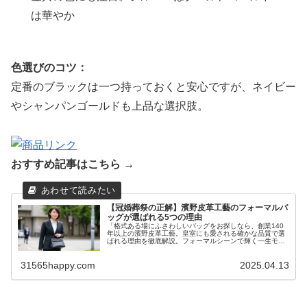
は華やか
色選びのコツ：
定番のブラックは一つ持っておくと安心ですが、ネイビー
やシャンパンゴールドも上品な選択肢。
おすすめ記事はこちら →
【冠婚葬祭の正解】濱野皮革工藝のフォーマルバ
ッグが選ばれる5つの理由
「格式ある場にふさわしいバッグをお探しなら、創業140
年以上の濱野皮革工藝。皇室にも愛される確かな品質で選
ばれる理由を徹底解説。フォーマルシーンで輝く一生モノ
のバッグが見つかります。」
31565happy.com
2025.04.13