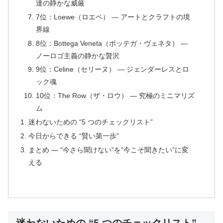
達の静かな威厳
7位：Loewe（ロエベ） ― アートとクラフトの境
界線
8位：Bottega Veneta（ボッテガ・ヴェネタ） ―
ノーロゴ主義の静かな贅沢
9位：Celine（セリーヌ） ― ジェンダーレスとロ
ック魂
10位：The Row（ザ・ロウ） ― 究極のミニマリズ
ム
迷わないための “5 つのチェックリスト”
今日からできる “賢い第一歩”
まとめ ― “今さら聞けない”を“今こそ聞きたい”に変
える
迷わないための “5 つのチェックリスト”