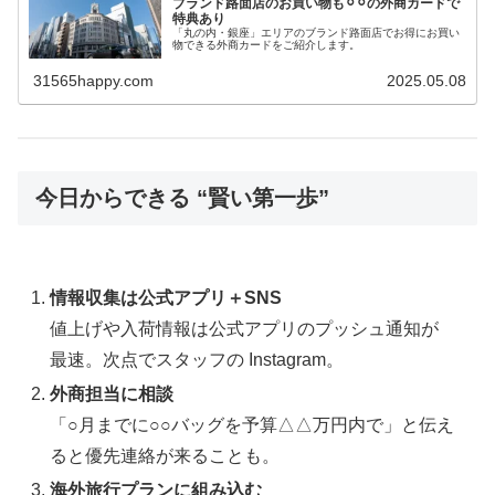
ブランド路面店のお買い物も⚪︎⚪︎の外商カードで
特典あり
「丸の内・銀座」エリアのブランド路面店でお得にお買い
物できる外商カードをご紹介します。
31565happy.com
2025.05.08
今日からできる “賢い第一歩”
情報収集は公式アプリ＋SNS
値上げや入荷情報は公式アプリのプッシュ通知が
最速。次点でスタッフの Instagram。
外商担当に相談
「○月までに○○バッグを予算△△万円内で」と伝え
ると優先連絡が来ることも。
海外旅行プランに組み込む