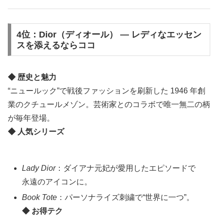
4位：Dior（ディオール） ― レディなエッセン
スを添えるならココ
◆ 歴史と魅力
“ニュールック”で戦後ファッションを刷新した 1946 年創
業のクチュールメゾン。芸術家とのコラボで唯一無二の柄
が毎年登場。
◆ 人気シリーズ
Lady Dior
：ダイアナ元妃が愛用したエピソードで
永遠のアイコンに。
Book Tote
：パーソナライズ刺繍で“世界に一つ”。
◆ お得テク