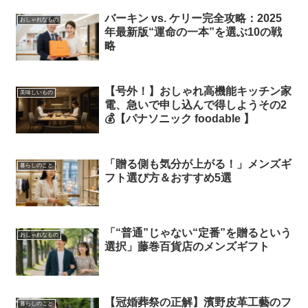
バーキン vs. ケリー完全攻略：2025
おしゃれなもの
年最新版“運命の一本”を選ぶ10の戦
略
【号外！】おしゃれ高機能キッチン家
美味しいもの
電、急いで申し込んで得しようその2
💰【パナソニック foodable 】
「贈る側も気分が上がる！」メンズギ
暮らしのこと
フト選び方＆おすすめ5選
「“普通”じゃない“定番”を贈るという
おしゃれなもの
選択」藤巻百貨店のメンズギフト
【冠婚葬祭の正解】濱野皮革工藝のフ
暮らしのこと