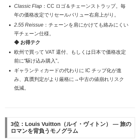
Classic Flap
：CC ロゴ＆チェーンストラップ。毎
年の価格改定でリセールバリュー右肩上がり。
2.55 Reissue
：チェーンを肩にかけても絡みにくい
平チェーン仕様。
◆ お得テク
欧州で買って VAT 還付、もしくは日本で価格改定
前に“駆け込み購入”。
ギャランティカードの代わりに IC チップ化が進
み、真贋判定がより厳格に→中古の値崩れリスク
低減。
3位：Louis Vuitton（ルイ・ヴィトン） ― 旅の
ロマンを背負うモノグラム