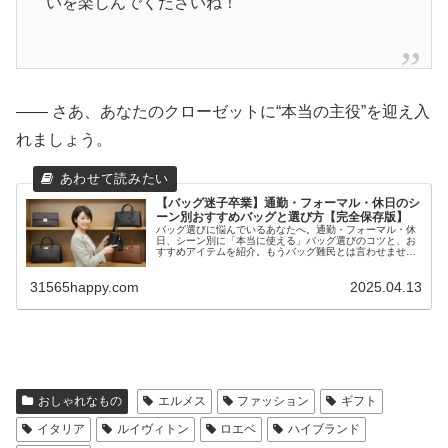
いを楽しんでくださいね！
―― さあ、あなたのクローゼットに“本当の主役”を迎え入
れましょう。
【バッグ迷子卒業】通勤・フォーマル・休日のシ
ーン別おすすめバッグと選び方【完全保存版】
バッグ選びに悩んでいるあなたへ。通勤・フォーマル・休
日、シーン別に「本当に使える」バッグ選びのコツと、お
すすめアイテムを紹介。もうバッグ難民とは言わせませ
ん！
31565happy.com
2025.04.13
おしゃれなもの
エルメス
ファッション
ギフト
イタリア
ルイヴィトン
ロエベ
ハイブランド