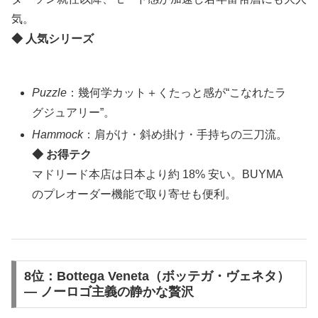
気。
◆ 人気シリーズ
Puzzle
：幾何学カット＋くたっと感が“こなれたラ
グジュアリー”。
Hammock
：肩がけ・斜め掛け・手持ちの三刀流。
◆ お得テク
マドリード本店は日本より約 18% 安い。BUYMA
のプレオーダー機能で取り寄せも便利。
8位：Bottega Veneta（ボッテガ・ヴェネタ）
― ノーロゴ主義の静かな贅沢