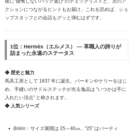
後に“後悔しないバッグ選び”のチェックリストと、次のア
クションにつながるヒントもお届け。これを読めば、ショ
ップスタッフとの会話もグッと弾むはずです。
1位：Hermès（エルメス） ― 革職人の誇りが
詰まった永遠のステータス
◆ 歴史と魅力
馬具工房として 1837 年に誕生。バーキンやケリーをはじ
め、手縫いのサドルステッチが光る逸品は “いつかは手に
入れたい頂点” と称されます。
◆ 人気シリーズ
Birkin
：サイズ展開は 25～40㎝。“25” はパーティ