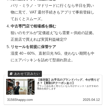
パリ・ミラノ・マドリードに行くなら半日を買い
物に充て、VAT 還付手続きもアプリで事前登録し
ておくとスムーズ。
中古専門店で相場感を掴む
狙いのモデルが“定価超え”なら需要＞供給の証拠。
正規店で買えれば実質利益確定!?
リセールを前提に保管ケア
湿度 40～60%、直射日光 NG。使わない期間も中
にエアパッキンを詰めて型崩れ防止。
【保存版】お手元のブランドバッグ、今が売りど
き？【買取UPクーポンあり】
ブランド品を高く売りたいなら今がチャンス！おすすめの
理由を紹介します
31565happy.com
2025.04.12