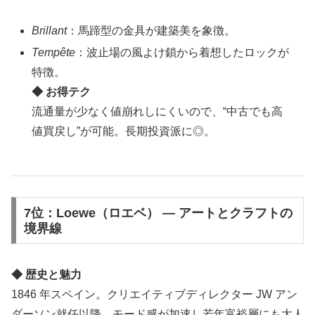
Brillant
：馬蹄型の金具が建築美を象徴。
Tempête
：波止場の風よけ鎖から着想したロックが
特徴。
◆ お得テク
流通量が少なく値崩れしにくいので、“中古でも高
値買戻し”が可能。長期投資派に◎。
7位：Loewe（ロエベ） ― アートとクラフトの
境界線
◆ 歴史と魅力
1846 年スペイン。クリエイティブディレクター JW アン
ダーソン就任以降、モード感が加速し若年富裕層にも大人