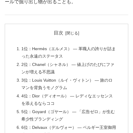
ールで掘り出し物が出ることも。
目次
1位：Hermès（エルメス） ― 革職人の誇りが詰ま
った永遠のステータス
2位：Chanel（シャネル） ― 値上げのたびにファ
ンが増える不思議
3位：Louis Vuitton（ルイ・ヴィトン） ― 旅のロ
マンを背負うモノグラム
4位：Dior（ディオール） ― レディなエッセンス
を添えるならココ
5位：Goyard（ゴヤール） ― 「広告ゼロ」が生む
希少性ブランディング
6位：Delvaux（デルヴォー） ― ベルギー王室御用