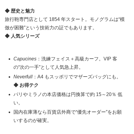
◆ 歴史と魅力
旅行鞄専門店として 1854 年スタート。モノグラムは“模
倣が困難”という技術力の証でもあります。
◆ 人気シリーズ
Capucines
：洗練フェイス＋高級カーフ。VIP 客
の“次の一手”として人気急上昇。
Neverfull
：A4 もスッポリでマザーズバッグにも。
◆ お得テク
パリやミラノの本店価格は円換算で約 15～20％ 低
い。
国内在庫薄なら百貨店外商で“優先オーダー”をお願
いするのが確実。