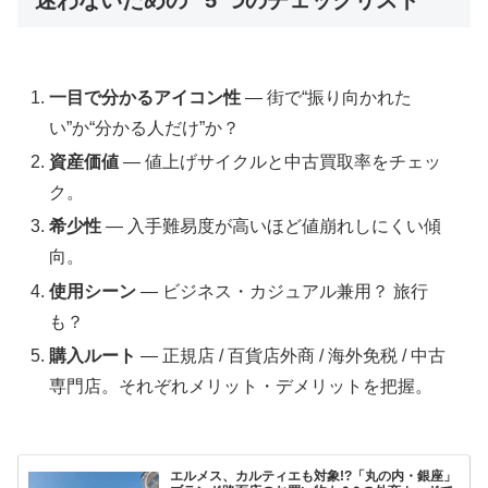
一目で分かるアイコン性
― 街で“振り向かれた
い”か“分かる人だけ”か？
資産価値
― 値上げサイクルと中古買取率をチェッ
ク。
希少性
― 入手難易度が高いほど値崩れしにくい傾
向。
使用シーン
― ビジネス・カジュアル兼用？ 旅行
も？
購入ルート
― 正規店 / 百貨店外商 / 海外免税 / 中古
専門店。それぞれメリット・デメリットを把握。
エルメス、カルティエも対象!?「丸の内・銀座」